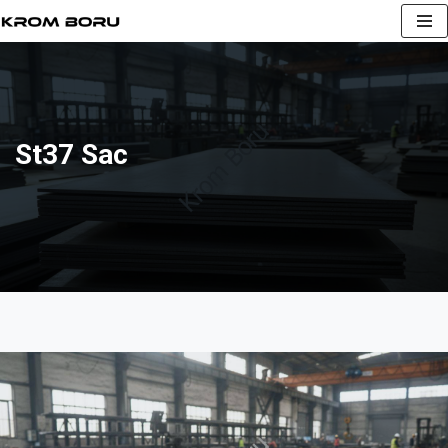
İçeriğe
geç
St37 Sac