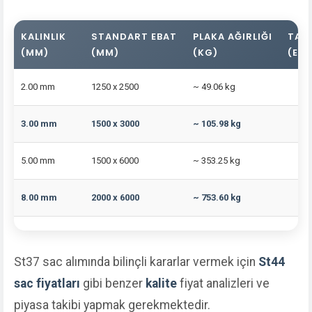
KALINLIK
STANDART EBAT
PLAKA AĞIRLIĞI
TAHM
(MM)
(MM)
(KG)
(EU
2.00 mm
1250 x 2500
~ 49.06 kg
3.00 mm
1500 x 3000
~ 105.98 kg
5.00 mm
1500 x 6000
~ 353.25 kg
8.00 mm
2000 x 6000
~ 753.60 kg
St37 sac alımında bilinçli kararlar vermek için
St44
sac fiyatları
gibi benzer
kalite
fiyat analizleri ve
piyasa takibi yapmak gerekmektedir.