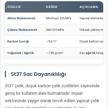
ÖZELLIK
DEĞER
AÇIKLAMA
Akma Mukavemeti
Minimum 235 MPa
Yapısal elemanların g
Çekme Mukavemeti
360-510 MPa
Yüksek çekme mukavem
Karbon İçeriği
~%0.17
Düşük karbon içeriği i
Yoğunluk / Ağırlık
~7.85 g/cm³
Sac
ağırlık
hesaplama
St37 Sac Dayanıklılığı
St37 çelik, düşük karbon çelik özellikleri sayesinde
geniş bir kullanım alanı bulmaktadır. İnşaat
sektöründe yaygın olarak tercih edilen yapısal çelik