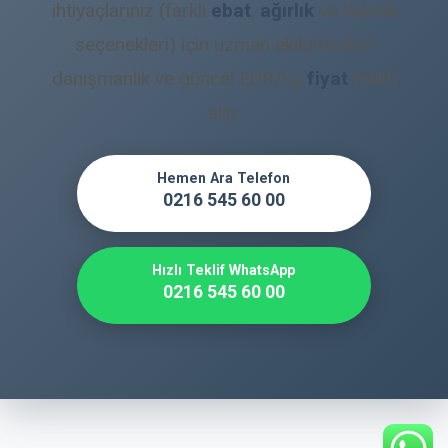
ihtiyaçlarınız (farklı
ebat
,
ağırlık
ve kalınlık
seçenekleri) için uzman ekibimizden
danışmanlık ve güncel EUR/kg
fiyat
teklifi
alın.
Hemen Ara Telefon
0216 545 60 00
Hızlı Teklif WhatsApp
0216 545 60 00