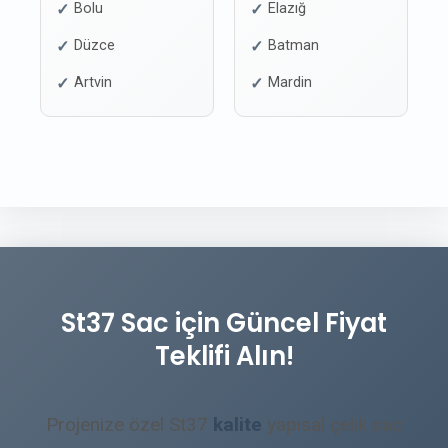
Bolu
Elazığ
Düzce
Batman
Artvin
Mardin
St37 Sac için Güncel Fiyat
Teklifi Alın!
Projenize özel St37
kalite
yapısal çelik sac