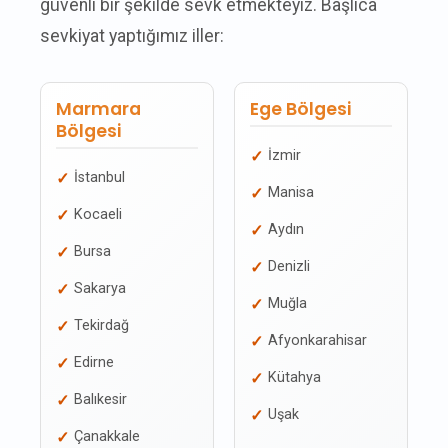
güvenli bir şekilde sevk etmekteyiz. Başlıca
sevkiyat yaptığımız iller:
Marmara
Ege Bölgesi
Bölgesi
İzmir
İstanbul
Manisa
Kocaeli
Aydın
Bursa
Denizli
Sakarya
Muğla
Tekirdağ
Afyonkarahisar
Edirne
Kütahya
Balıkesir
Uşak
Çanakkale