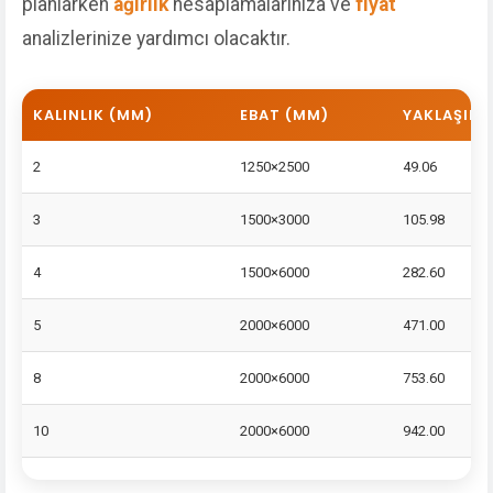
planlarken
ağırlık
hesaplamalarınıza ve
fiyat
analizlerinize yardımcı olacaktır.
KALINLIK (MM)
EBAT (MM)
YAKLAŞIK P
2
1250×2500
49.06
3
1500×3000
105.98
4
1500×6000
282.60
5
2000×6000
471.00
8
2000×6000
753.60
10
2000×6000
942.00