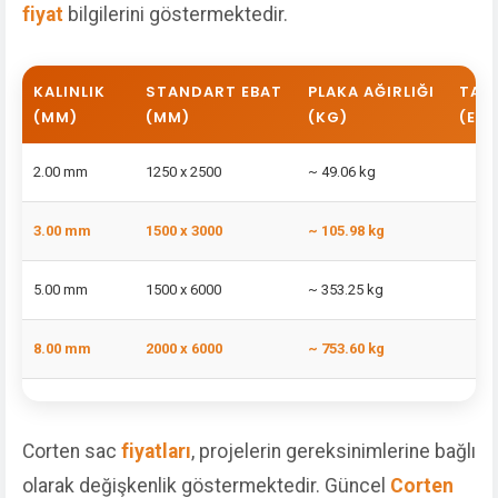
fiyat
bilgilerini göstermektedir.
KALINLIK
STANDART EBAT
PLAKA AĞIRLIĞI
TAHM
(MM)
(MM)
(KG)
(EU
2.00 mm
1250 x 2500
~ 49.06 kg
3.00 mm
1500 x 3000
~ 105.98 kg
5.00 mm
1500 x 6000
~ 353.25 kg
8.00 mm
2000 x 6000
~ 753.60 kg
Corten sac
fiyatları
, projelerin gereksinimlerine bağlı
olarak değişkenlik göstermektedir. Güncel
Corten