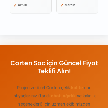
Artvin
Mardin
Corten Sac için Güncel Fiyat
Teklifi Alın!
Projenize özel Corten çelik
kalite
sac
ihtiyaçlarınız (farklı
ebat
,
ağırlık
ve kalınlık
seçenekleri) için uzman ekibimizden