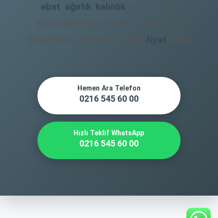
ebat
,
ağırlık
,
kalınlık
ve malzeme
seçenekleri) için uzman ekibimizden
danışmanlık ve güncel TL/kg
fiyat
teklifi
alın.
Hemen Ara Telefon
0216 545 60 00
Hızlı Teklif WhatsApp
0216 545 60 00