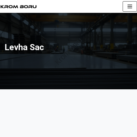
İçeriğe
geç
Levha Sac