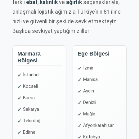
farklı
ebat
,
kalınlık
ve
ağırlık
seçenekleriyle,
anlaşmalı lojistik ağımızla Türkiye’nin 81 iline
hızlı ve güvenli bir şekilde sevk etmekteyiz.
Başlıca sevkiyat yaptığımız iller:
Marmara
Ege Bölgesi
Bölgesi
İzmir
İstanbul
Manisa
Kocaeli
Aydın
Bursa
Denizli
Sakarya
Muğla
Tekirdağ
Afyonkarahisar
Edirne
Kütahya