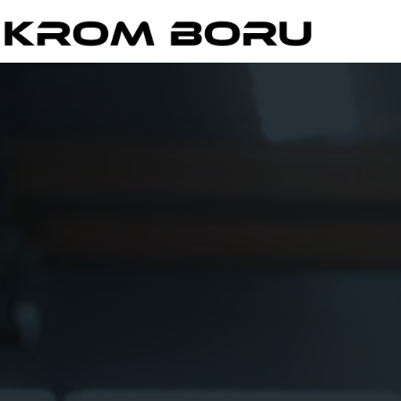
İçeriğe
geç