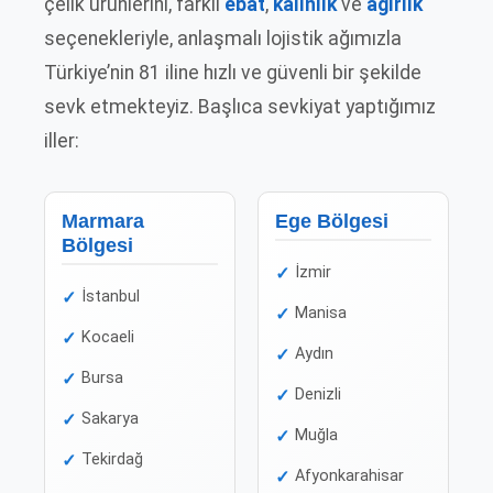
çelik ürünlerini, farklı
ebat
,
kalınlık
ve
ağırlık
seçenekleriyle, anlaşmalı lojistik ağımızla
Türkiye’nin 81 iline hızlı ve güvenli bir şekilde
sevk etmekteyiz. Başlıca sevkiyat yaptığımız
iller:
Marmara
Ege Bölgesi
Bölgesi
İzmir
İstanbul
Manisa
Kocaeli
Aydın
Bursa
Denizli
Sakarya
Muğla
Tekirdağ
Afyonkarahisar