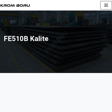
İçeriğe
geç
FE510B Kalite