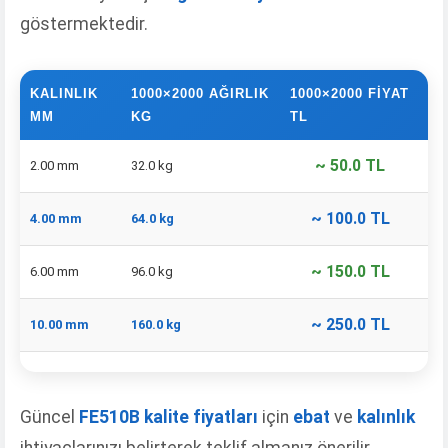
göstermektedir.
KALINLIK
1000×2000 AĞIRLIK
1000×2000 FIYAT
15
MM
KG
TL
K
~ 50.0 TL
2.00 mm
32.0 kg
72.
~ 100.0 TL
4.00 mm
64.0 kg
14
~ 150.0 TL
6.00 mm
96.0 kg
21
~ 250.0 TL
10.00 mm
160.0 kg
36
Güncel
FE510B kalite fiyatları
için
ebat
ve
kalınlık