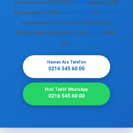
Projenize özel FE510B
kalite
yapısal çelik
ihtiyaçlarınız (farklı
ebat
,
ağırlık
ve
kalınlık
seçenekleri) için uzman ekibimizden
danışmanlık ve güncel TL/kg
fiyat
teklifi
alın.
Hemen Ara Telefon
0216 545 60 00
Hızlı Teklif WhatsApp
0216 545 60 00