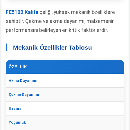
FE510B Kalite
çeliği, yüksek mekanik özelliklere
sahiptir. Çekme ve akma dayanımı, malzemenin
performansını belirleyen en kritik faktörlerdir.
Mekanik Özellikler Tablosu
ÖZELLIK
D
Akma Dayanımı
35
Çekme Dayanımı
49
Uzama
%2
Yoğunluk
7.8