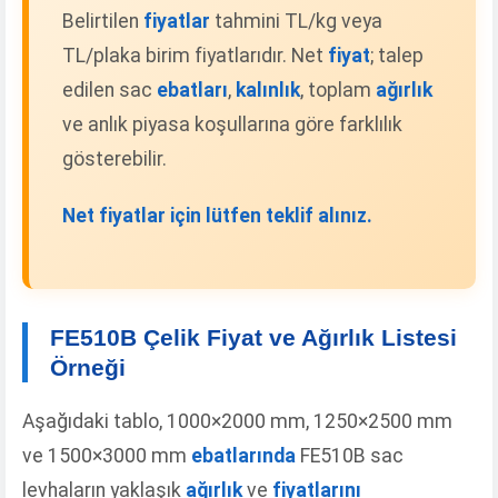
Belirtilen
fiyatlar
tahmini TL/kg veya
TL/plaka birim fiyatlarıdır. Net
fiyat
; talep
edilen sac
ebatları
,
kalınlık
, toplam
ağırlık
ve anlık piyasa koşullarına göre farklılık
gösterebilir.
Net fiyatlar için lütfen teklif alınız.
FE510B Çelik Fiyat ve Ağırlık Listesi
Örneği
Aşağıdaki tablo, 1000×2000 mm, 1250×2500 mm
ve 1500×3000 mm
ebatlarında
FE510B sac
levhaların yaklaşık
ağırlık
ve
fiyatlarını