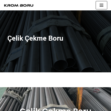
İçeriğe
geç
Çelik Çekme Boru