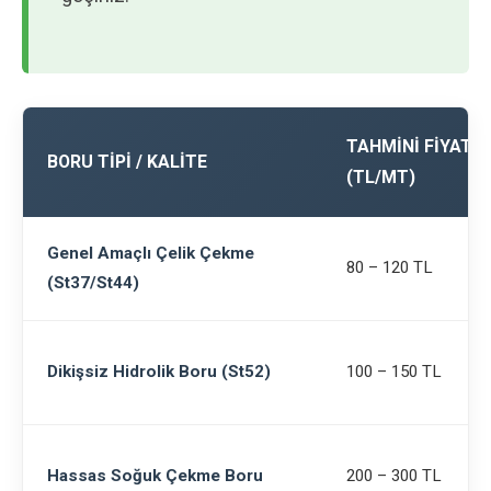
TAHMINI FIYAT A
BORU TIPI / KALITE
(TL/MT)
Genel Amaçlı Çelik Çekme
80 – 120 TL
(St37/St44)
Dikişsiz Hidrolik Boru (St52)
100 – 150 TL
Hassas Soğuk Çekme Boru
200 – 300 TL