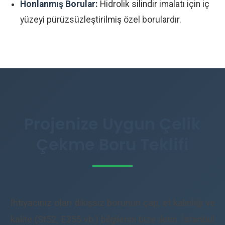
Honlanmış Borular:
Hidrolik silindir imalatı için iç
yüzeyi pürüzsüzleştirilmiş özel borulardır.
Projenize Uygun Çelik
Çekme Boru Teklifi
İhtiyacınız olan dikişsiz borunun çap, et kalınlığı ve
kalite (St52, E355 vb.) bilgilerini bize iletin. İstanbul