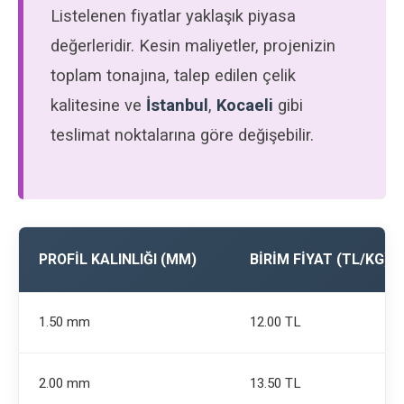
Listelenen fiyatlar yaklaşık piyasa
değerleridir. Kesin maliyetler, projenizin
toplam tonajına, talep edilen çelik
kalitesine ve
İstanbul
,
Kocaeli
gibi
teslimat noktalarına göre değişebilir.
PROFIL KALINLIĞI (MM)
BIRIM FIYAT (TL/KG)
1.50 mm
12.00 TL
2.00 mm
13.50 TL