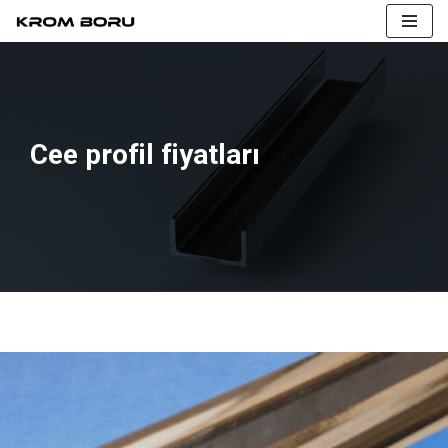
İçeriğe
geç
Cee profil fiyatları