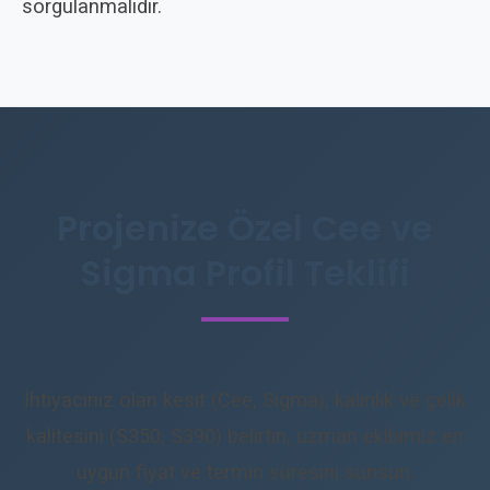
sorgulanmalıdır.
Projenize Özel Cee ve
Sigma Profil Teklifi
İhtiyacınız olan kesit (Cee, Sigma), kalınlık ve çelik
kalitesini (S350, S390) belirtin, uzman ekibimiz en
uygun fiyat ve termin süresini sunsun.